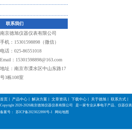
仪器相关耗材
联系我们
南京德旭仪器仪表有限公司
手机：15301598898（微信）
电话：025-86551018
Email：15301598898@163.com
地址：南京市溧水区中山东路17
号3栋108室
首页
产品中心
解决方案
文章资讯
下载中心
关于德旭
联系方式
丨
丨
丨
丨
丨
丨
丨
Copyright 2020-
2026南京德旭仪器仪表有限公司 是一家专业从事电子产品、仪器
备案号：
苏ICP备2023022890号-1
网站地图