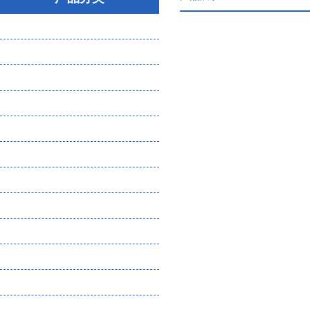
大气粉尘微生物采样器
气体分析检测仪
噪声振动检测仪
环保检测设备（物理因素）
水质分析仪
土壤分析仪
核辐射检测仪
恶臭检测设备耗材
熏蒸检测设备
实验室仪器
食品安全检测
化工企业危废管理一体化平台