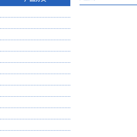
大气粉尘微生物采样器
气体分析检测仪
噪声振动检测仪
环保检测设备（物理因素）
水质分析仪
土壤分析仪
核辐射检测仪
恶臭检测设备耗材
熏蒸检测设备
实验室仪器
食品安全检测
化工企业危废管理一体化平台