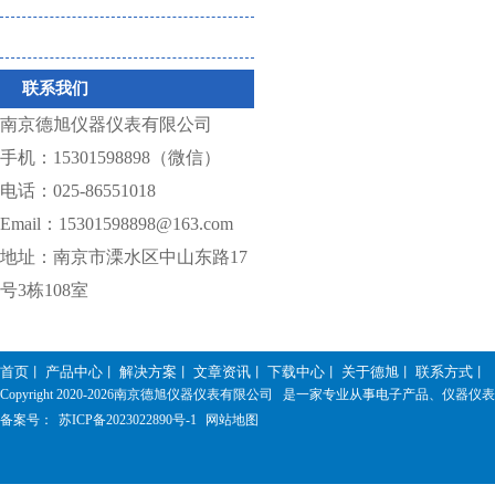
仪器相关耗材
联系我们
南京德旭仪器仪表有限公司
手机：15301598898（微信）
电话：025-86551018
Email：15301598898@163.com
地址：南京市溧水区中山东路17
号3栋108室
首页
产品中心
解决方案
文章资讯
下载中心
关于德旭
联系方式
丨
丨
丨
丨
丨
丨
丨
Copyright 2020-
2026南京德旭仪器仪表有限公司 是一家专业从事电子产品、仪器
备案号：
苏ICP备2023022890号-1
网站地图