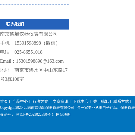
仪器相关耗材
联系我们
南京德旭仪器仪表有限公司
手机：15301598898（微信）
电话：025-86551018
Email：15301598898@163.com
地址：南京市溧水区中山东路17
号3栋108室
首页
产品中心
解决方案
文章资讯
下载中心
关于德旭
联系方式
丨
丨
丨
丨
丨
丨
丨
Copyright 2020-
2026南京德旭仪器仪表有限公司 是一家专业从事电子产品、仪器
备案号：
苏ICP备2023022890号-1
网站地图