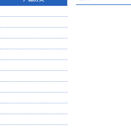
大气粉尘微生物采样器
气体分析检测仪
噪声振动检测仪
环保检测设备（物理因素）
水质分析仪
土壤分析仪
核辐射检测仪
恶臭检测设备耗材
熏蒸检测设备
实验室仪器
食品安全检测
化工企业危废管理一体化平台