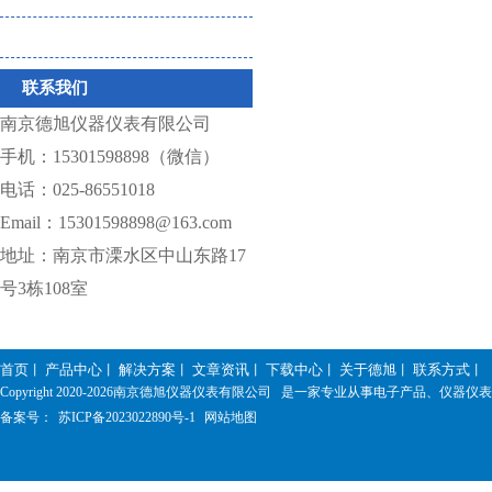
仪器相关耗材
联系我们
南京德旭仪器仪表有限公司
手机：15301598898（微信）
电话：025-86551018
Email：15301598898@163.com
地址：南京市溧水区中山东路17
号3栋108室
首页
产品中心
解决方案
文章资讯
下载中心
关于德旭
联系方式
丨
丨
丨
丨
丨
丨
丨
Copyright 2020-
2026南京德旭仪器仪表有限公司 是一家专业从事电子产品、仪器
备案号：
苏ICP备2023022890号-1
网站地图